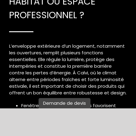
HABITAT OU ESPACE
PROFESSIONNEL ?
L’enveloppe extérieure d’un logement, notamment
les ouvertures, remplit plusieurs fonctions
essentielles. Elle régule la lumière, protège des
intempéries et constitue la première barrière
contre les pertes d’énergie. À Calvi, où le climat
alterne entre périodes fraîches et forte luminosité
estivale, il est important de choisir des produits qui
offrent un bon équilibre entre robustesse et design.
Demande de devis
Fenêtres et baies vitrées : elles favorisent
l’éclairage naturel et améliorent l’étanchéité,
tout en s’intégrant à différents styles
architecturaux.
Portes d’entrée et portails : ils sécurisent